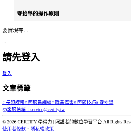
零抬舉的操作原則
要實現零…
...
請先登入
登入
文章標籤
#
長照課程
#
照服員訓練
#
職業傷害
#
照顧技巧
#
零抬舉
客服信箱：service@certify.tw
© 2026 CERTIFY 學得力 | 照護者的數位學習平台 All Rights Rese
使用者條款
．
隱私權政策