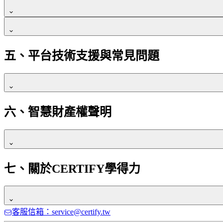
根據學得力與第三方金流的
信託履約機制
，學員支付的
如何申請退費
凡曾在學得力平台上課後需研習證明者，請點選個人積分管理
3.
如果學員已開始觀看課程，
課程卡片就會顯示「相對應
→ 課程頁面左側選單，首先點選「課前提醒」
平台須依照履約條件完成課程提供，並符合學員權益保
申請方式：請通過客服系統或發送郵件至 [客服郵箱]
長照機構暨長照人員相關管理資訊系統
4. 此僅為平台課程觀看進度，學員只要確實完成簽到
所需資料：訂單編號、購課證明、退費原因及具體情
→ 課程頁面左側選單，首先點選「課前須知及簽
發票開立
：
學得力積分送審規則
在積分管理頁面輸入身分證字號
護助e起來平台
五、平台技術支援與常見問題
處理時間：7個工作日內處理退款。
學得力使用 ezPay 簡單付進行發票開立，確
CERTIFY
您必須完整完成課程且遵守並符合相關積分審查規定
衛生福利部醫事人員繼續教育積分管理系統
須積分者請點選「上課流程及積分取得須知」→ 
退款方式
Line：@certify_tw
可在對應課程處下載證書
學員完成付款後，電子發票將依照學員提供的電子郵件
須積分者請點選「請詳閱本篇積分取得須知」→ 「下一
[長照線上直播積分]
退款將按照原支付方式進行，通常退回信用卡、銀行
開始閱讀影片前，請填寫積分登錄資料，結束後點
詳情請洽
學得力官方LINE。
CERTIFY
六、智慧財產權聲明
課程履約保證
若為分期付款，退款金額將根據剩餘課程內容調整。
每兩周會送審一次積分，約於課後
2週~4週內
可於系
課程提供與權益
：
特殊情況
[長照網路積分]
進入「觀看影片」
學員成功付款後，將依照課程頁面所載明的上課時間完
若課程質量問題導致無法正常訪問課程，需在問題發
每月底送審本月積分，作業時間約
可於系統查詢
2週
可先觀看教學影片，結束後點選「下一單元」
本網站內容中之商標、專利、語文、音樂、戲劇、舞蹈
課程觀看完畢後點選「下一單元」，進入課後簽退
可能會收取少量手續費，具體金額在退費申請時告知
七、關於CERTIFY學得力
若因不可抗力因素導致課程無法如期進行，得依「
常見問
習股份有限公司(下稱本公司)或授權本公司使用之授
轉換或更換課程
編輯、出租、散布、進行還原工程、解編、反向組譯、
退款與爭議處理
：
違反者請求賠償因此所造成之損害。
如需更換課程，請聯繫客服，若需支付差額，我們將
客服信箱：service@certify.tw
依據
學得力退款政策，學員如符合退款條件，
CERTIFY