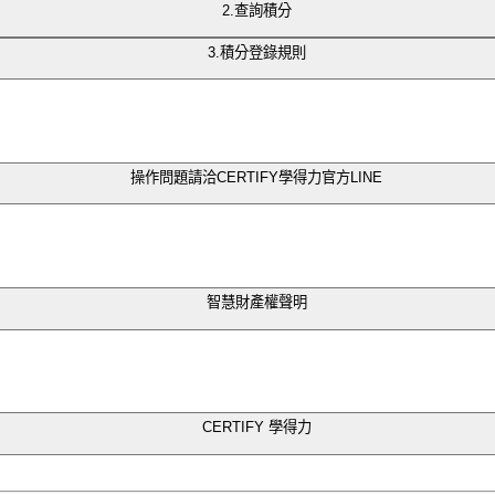
2.查詢積分
款項將進入銀行專款信託帳戶。
的觀看進度」（例如：67%完成、100%完成）。
3.積分登錄規則
障機制，款項才會撥付至課程提供者。
 提交申請。
簽退、全程開啟鏡頭、通過課後測驗，就可以獲得課程積分
況說明。
到」
保交易透明與合法合規。
，方能取得積分。
「下一單元」
操作問題請洽CERTIFY學得力官方LINE
或手機號碼發送。
單元」
帳戶或電子支付平台。
選「下一單元」
統查詢到積分。
智慧財產權聲明
成課程。
生後7天內聯繫客服，我們將根據情況進行退款處理。
到積分。
、美術、攝影、圖形、視聽、錄音、電腦程式、或其他依
＆測驗
。
題 - CERTIFY 學得力
」之「退費機制、退費方式」進行
權人所有。非經本公司或授權人之書面授權，使用者不得重
或為其他方式的使用。使用者如有違反，違反者應自負法
CERTIFY 學得力
提供詳細的支付方式和說明。
可向客服提出申請，並由平台協助處理退款事宜。