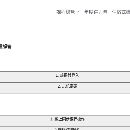
課程總覽
年度得力包
住宿式
題解答
1. 註冊與登入
2. 忘記密碼
帳號會自動成為您的身份認證方式。
」
帳號而造成課程購買、上課紀錄、領取優惠券等紀錄遺失
。
1. 線上同步課程操作
箱，點擊「傳送重設連結」按鈕。