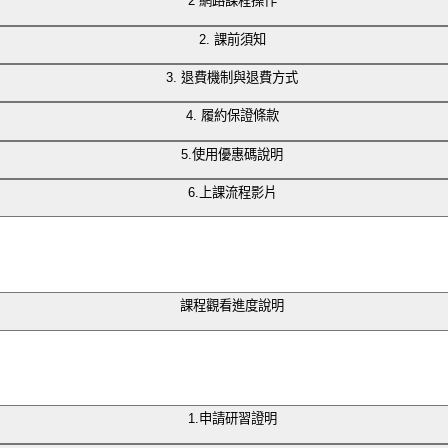
2 網路課程操作
2. 課前須知
3. 退費機制與退費方式
4. 履約保證條款
請於報名時一同填寫，未填寫者將以個人開立，收據開立日
的信件，重新設置密碼即可。
5.使用優惠碼說明
先下載
APP
。（本公司以Microsoft Teams視訊軟體進行直
6.上課流程影片
及優惠代碼 請立即
→
加入官方Line←
。
照步驟操作即可完成。
課程的權益，我們採用第三方金流服務並進行發票開立，以
，請確定課程後再報名參加。
需提供證明，將全額退費（課前7日至當日）。
到退，若課程中外出、遲到早退逾
30
分鐘以上或未遵守課
輸入代碼」，即可享有課程優惠折扣。
政府公告停止上班上課為基準，將全額退費或延期辦理。
取以下比例的退款：
課程觀看進度說明
我們聯繫，我們將盡快回覆為您排除狀況。
SL加密機制，確保會員資料及交易相關訊息正確。藍新金流
的課程
」
，即可看到自己的觀看進度。
1.申請研習證明
未開始觀看課程」。