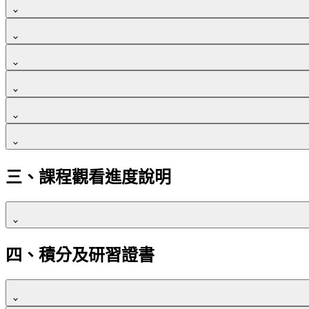
線上同步課程操作介紹
網路課程操作介紹
報名後請至首頁右上角「學習中心」
學員會看到畫面提示，信箱將收到重設密碼的信件。
3.
開課如有異動，將於課前告知。
報名後請至首頁右上角「學習中心」
課程費用收據於結帳後由系統開出，需抬頭統編者，
線上直播課 退費政策
地址。
學員會收到一封信件主旨名「學院名稱 - 重設密碼」
4.
履約保證條款
報名完成後將提供視訊連結，使用手機上課者請事
退費條件
簽到
/
退連結於課程章節中提供，敬請準時上線。
→「我的課程」確認報名成功
學得力將不定時推出課程優惠券，獲取最新消息
CERTIFY
點擊「重新設置密碼」按鈕，會進入密碼修改頁面，
為確保學員於 CERTIFY學得力 平台上報名與支付
5.
課程設計依衛福部及審查單位直播課程之相關規定
不可抗力情況
：如遇突發疾病、喪事、交通事故等，
→「我的課程」確認報名成功
學員須全程參與，課程中須全程開啟鏡頭並準時簽
當學員進入進行課程「
立即購買
」，請於「結帳時
三、課程觀看進度說明
課程當日
：如遇天災或其他不可抗力因素，根據地方
交易安全與信託保障
非不可抗力情況
：若取消報名後，依據取消時間將收
支付安全
：
全額退費
：開課前30日以上取消報名者。
如果以上回答都無法解決您的問題，請加入官方
跟
LINE
退費70%
：開課前22~29日內取消報名者。
→「前往課程」進入課程頁面
學得力使用第三方金流，學員的付款資訊將透過S
CERTIFY
1. 學員登入學院後，按下右上角「已購買課程
」
→
「
我
四、積分及研習證書
退費50%
：開課前15~21日內取消報名者。
完整性與安全性。
→「前往課程」進入課程頁面
退費30%
：開課前8~14日內取消報名者。
信託機制
：
恕不退費
：開課前7日內取消報名者。
2. 如果課程都還尚未開始進行，
課程卡片就會顯示「尚