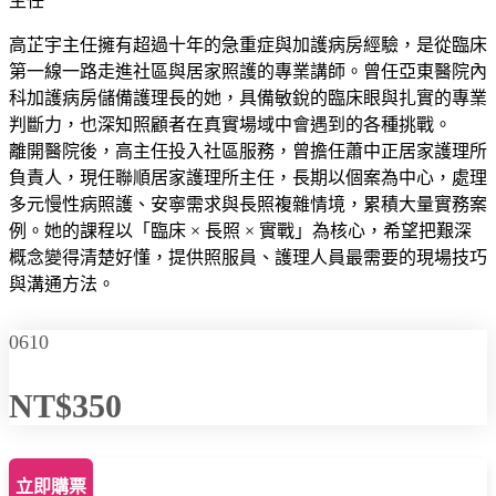
主任
高芷宇主任擁有超過十年的急重症與加護病房經驗，是從臨床
第一線一路走進社區與居家照護的專業講師。曾任亞東醫院內
科加護病房儲備護理長的她，具備敏銳的臨床眼與扎實的專業
判斷力，也深知照顧者在真實場域中會遇到的各種挑戰。
離開醫院後，高主任投入社區服務，曾擔任蕭中正居家護理所
負責人，現任聯順居家護理所主任，長期以個案為中心，處理
多元慢性病照護、安寧需求與長照複雜情境，累積大量實務案
例。她的課程以「臨床 × 長照 × 實戰」為核心，希望把艱深
概念變得清楚好懂，提供照服員、護理人員最需要的現場技巧
與溝通方法。
0610
NT$350
立即購票