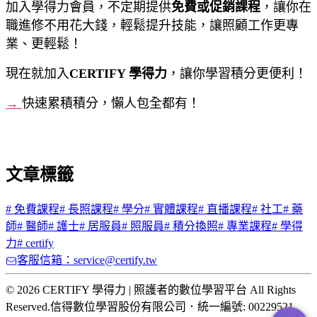
加入學得力會員，不定期提供
免費或促銷課程
，讓你在
職進修不用花大錢，輕鬆提升技能，讓照顧工作更專
業、更輕鬆！
現在就加入
CERTIFY 學得力
，讓你學習積分更便利！
→
快速累積積分，懶人包全都有！
文章標籤
#
免費課程
#
長照課程
#
學分
#
實體課程
#
直播課程
#
社工
#
藥
師
#
醫師
#
護士
#
居服員
#
照服員
#
積分換照
#
專業課程
#
學得
力
#
certify
客服信箱：service@certify.tw
© 2026 CERTIFY 學得力 | 照護者的數位學習平台 All Rights
Reserved.
信得數位學習股份有限公司
．
統一編號: 00229521