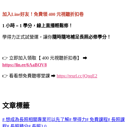
加入Line好友！免費領 400 元視聽折扣卷
1 小時 = 1 學分，線上直播輕鬆修！
學得力正式試營運，讓你
隨時隨地補足長照必修學分！
👉 立即加入領取【 400 元
視聽折扣卷
】 ➡
https://lin.ee/6AaBQV8
👉 看看想免費聽哪堂課 ➡
https://reurl.cc/jQnqE2
文章標籤
#
想成為長照相關專業可以先了解
#
學得力
#
免費課程
#
長照課
程
#
長照積分
#
長照3.0