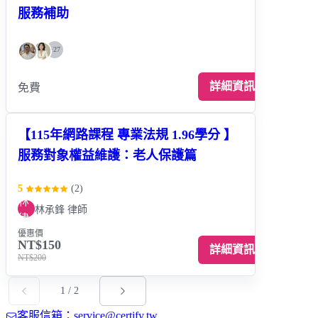
服務補助
+
27
詳細資訊
免費
【115年網路課程 專業法規 1.96學分 】
服務對象權益維護：老人保護篇
5
(
2
)
林
林承鋒 律師
律
優惠價
NT$150
詳細資訊
NT$200
1
/
2
客服信箱：service@certify.tw