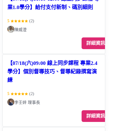
業1.0學分】給付支付新制、碼別細則
5
(
2
)
陳威澄
詳細資訊
【07/18(六)09:00 線上同步課程 專業2.4
學分】個別督導技巧、督導紀錄撰寫演
練
5
(
2
)
李壬㛙 理事長
詳細資訊