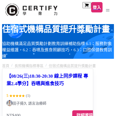
登入
住宿式機構品質提升獎勵計畫
協助機構滿足品質獎勵計劃教育訓練補助指標 6.1：服務對象
權益維護，6.2：吞嚥及進食照顧技巧，6.3：口腔保健教育訓
練
首頁
長照機構指標專區
住宿式機構品質提升獎勵計畫
【08/26(三)18:30-20:30 線上同步課程 專
業2.4學分】吞嚥與進食技巧
5
(
1
)
田子揚久 語言治療師
NT$400
詳細資訊